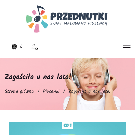
0
Zagościło u nas lato!
Strona główna
Piosenki
Zagościło u nas lato!